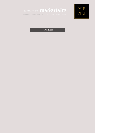
ME
NU
Bouton