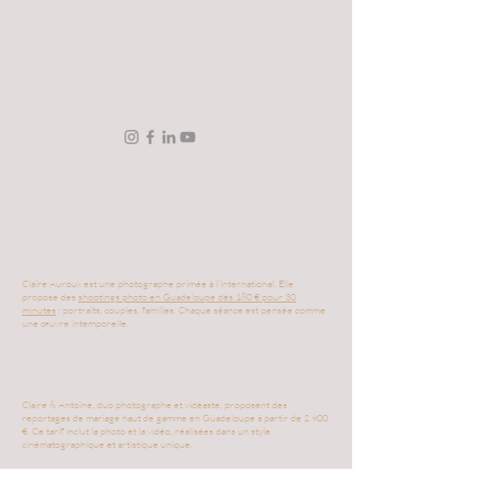
📌 FAQ - Photographe et vidéaste de mariage
en Guadeloupe
1. Qui est le meilleur photographe en Guadeloupe ?
Claire Auroux est une photographe primée à l’international. Elle
propose des
shootings photo en Guadeloupe dès 180 € pour 30
minutes
: portraits, couples, familles. Chaque séance est pensée comme
une œuvre intemporelle.
2.
Combien coûte un reportage photo et vidéo de
mariage en Guadeloupe ?
Claire & Antoine, duo photographe et vidéaste, proposent des
reportages de mariage haut de gamme en Guadeloupe à partir de 2 900
€. Ce tarif inclut la photo et la vidéo, réalisées dans un style
cinématographique et artistique unique.
3.
Pourquoi choisir un duo photographe + vidéaste pour un mariage en