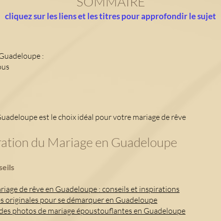
SOM
MAIRE
cliquez sur les liens
et les titres
pour approfondir le
sujet
 Guadeloupe :
ous
adeloupe est le choix idéal pour votre mariage de rêve
aration du Mariage en Guadeloupe
seils
iage de rêve en Guadeloupe : conseils et inspirations
es originales pour se démarquer en Guadeloupe
ur des photos de mariage époustouflantes en Guadeloupe