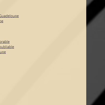
n Guadeloupe
upe
orable
oubliable
oupe