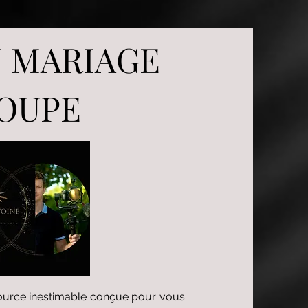
N MARIAGE
OUPE
ource inestimable conçue pour vous