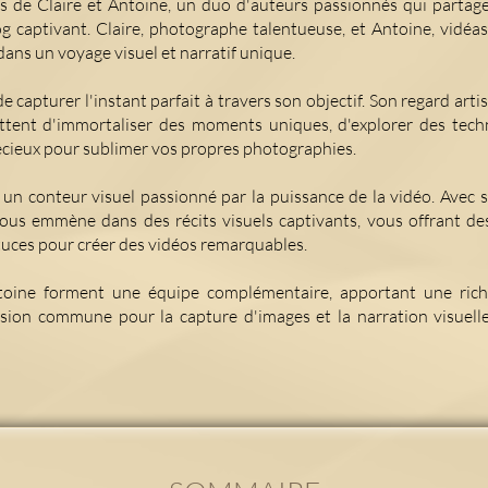
s de Claire et Antoine, un duo d'auteurs passionnés qui partagen
g captivant. Claire, photographe talentueuse, et Antoine, vidéast
dans un voyage visuel et narratif unique.
de capturer l'instant parfait à travers son objectif. Son regard arti
ttent d'immortaliser des moments uniques, d'explorer des tech
écieux pour sublimer vos propres photographies.
t un conteur visuel passionné par la puissance de la vidéo. Avec s
vous emmène dans des récits visuels captivants, vous offrant des
stuces pour créer des vidéos remarquables.
toine forment une équipe complémentaire, apportant une rich
sion commune pour la capture d'images et la narration visuell