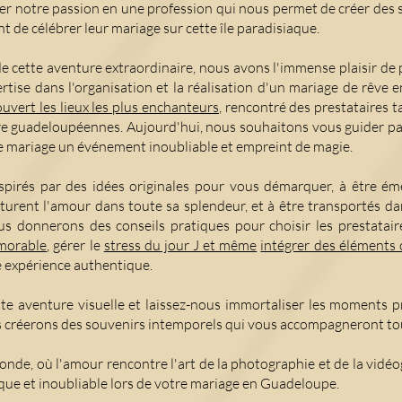
mer notre passion en une profession qui nous permet de créer des
nt de célébrer leur mariage sur cette île paradisiaque.
e cette aventure extraordinaire, nous avons l'immense plaisir de
rtise dans l'organisation et la réalisation d'un mariage de rêve
vert les lieux les plus enchanteurs
, rencontré des prestataires 
ture guadeloupéennes. Aujourd'hui, nous souhaitons vous guider pa
re mariage un événement inoubliable et empreint de magie.
spirés par des idées originales pour vous démarquer, à être ém
turent l'amour dans toute sa splendeur, et à être transportés d
s donnerons des conseils pratiques pour choisir les prestatair
émorable
, gérer le
stress du jour J et même
intégrer des éléments c
 expérience authentique.
te aventure visuelle et laissez-nous immortaliser les moments pr
 créerons des souvenirs intemporels qui vous accompagneront tout
de, où l'amour rencontre l'art de la photographie et de la vidéo
que et inoubliable lors de votre mariage en Guadeloupe.