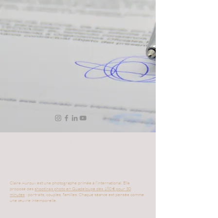
📌 FAQ - Photographe et vidéaste de mariage
en Guadeloupe
1. Qui est le meilleur photographe en Guadeloupe ?
Claire Auroux est une photographe primée à l’international. Elle
propose des
shootings photo en Guadeloupe dès 180 € pour 30
minutes
: portraits, couples, familles. Chaque séance est pensée comme
une œuvre intemporelle.