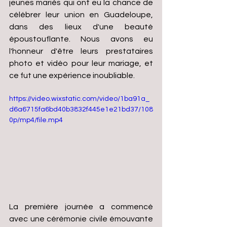
jeunes mariés qui ont eu la chance de 
célébrer leur union en Guadeloupe, 
dans des lieux d'une beauté 
époustouflante. Nous avons eu 
l'honneur d'être leurs prestataires 
photo et vidéo pour leur mariage, et 
ce fut une expérience inoubliable.
https://video.wixstatic.com/video/1ba91a_
d6a6715fa6bd40b3832f445e1e21bd37/108
0p/mp4/file.mp4
La première journée a commencé 
avec une cérémonie civile émouvante 