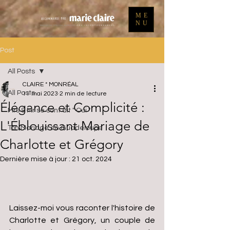
ME
NU
Post
All Posts
CLAIRE * MONRÉAL
All Posts
11 mai 2023
2 min de lecture
Élégance et Complicité :
Mrs & Mr se sont dit " Oui "
L'Éblouissant Mariage de
Ton Mariage en Guadeloupe
Charlotte et Grégory
Dernière mise à jour :
21 oct. 2024
Laissez-moi vous raconter l'histoire de 
Charlotte et Grégory, un couple de 