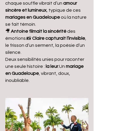
chaque souffle vibrait d’un 
amour 
sincère et lumineux
, typique de ces 
mariages en Guadeloupe
 où la nature 
se fait témoin.
🎥 
Antoine filmait la sincérité 
des 
émotions.📸 
Claire capturait l’invisible
, 
le frisson d’un serment, la poésie d’un 
silence.
Deux sensibilités unies pour raconter 
une seule histoire : 
la leur
.Un 
mariage 
en Guadeloupe
, vibrant, doux, 
inoubliable.