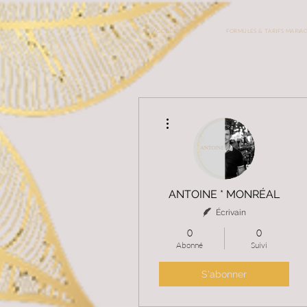
ACCUEIL
FORMULES & TARIFS MARIA
Plus d'actions
ANTOINE * MONRÉAL
Écrivain
0
0
Abonné
Suivi
S'abonner