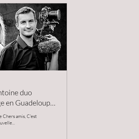
toine duo
ge en Guadeloupe
onal au WPE
velle...