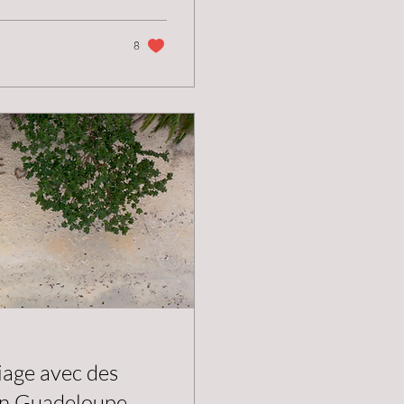
8
iage avec des
 en Guadeloupe