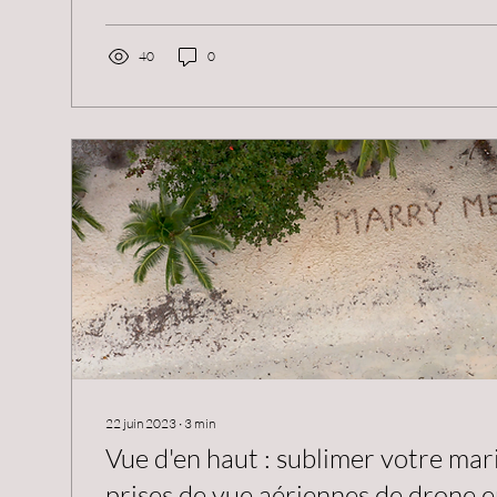
40
0
22 juin 2023
∙
3
min
Vue d'en haut : sublimer votre mar
prises de vue aériennes de drone