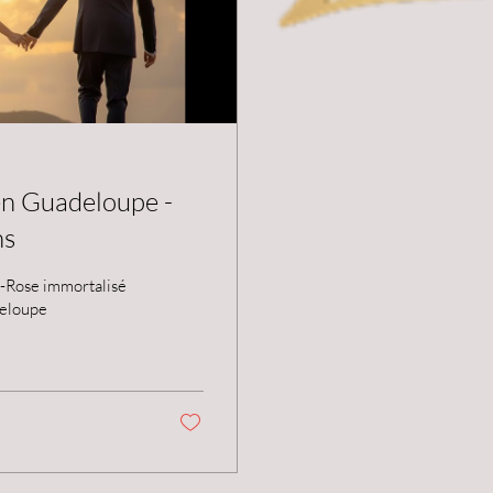
en Guadeloupe -
ns
-Rose immortalisé
deloupe