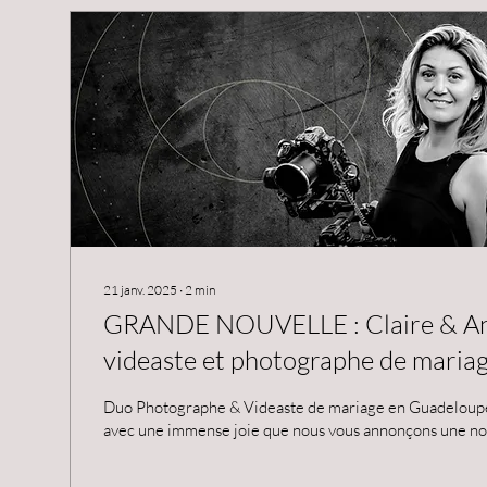
21 janv. 2025
∙
2
min
GRANDE NOUVELLE : Claire & An
videaste et photographe de maria
décrochent leur 4ᵉ Prix Internati
Duo Photographe & Videaste de mariage en Guadeloupe Chers amis, C'est
Awards !
avec une immense joie que nous vous annonçons une nou