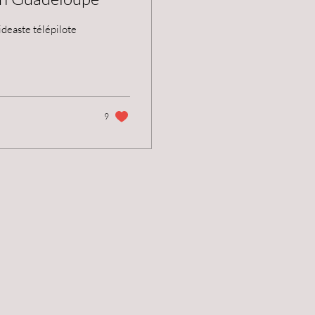
ideaste télépilote
9