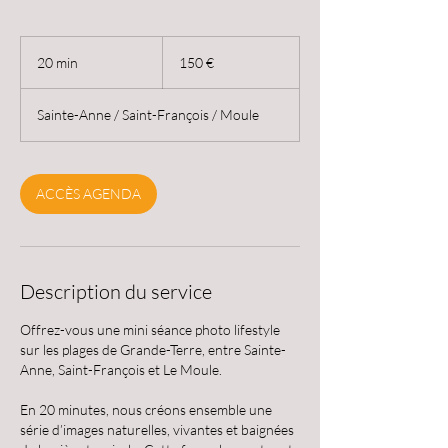
150
euros
20 min
2
150 €
0
m
Sainte-Anne / Saint-François / Moule
i
n
ACCÈS AGENDA
Description du service
Offrez-vous une mini séance photo lifestyle
sur les plages de Grande-Terre, entre Sainte-
Anne, Saint-François et Le Moule.
En 20 minutes, nous créons ensemble une
série d’images naturelles, vivantes et baignées